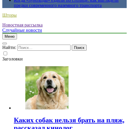
Когда «луноходы» ездили по столице: как выглядели
предки современного наземного транспорта
Шторы
Новостная рассылка
Случайные новости
Меню
Найти:
Заголовки
Каких собак нельзя брать на пляж,
рассказал кинолог