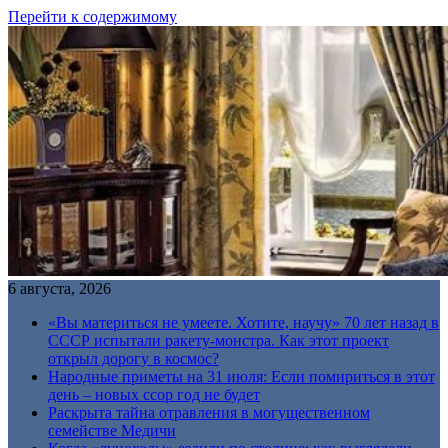
Перейти к содержимому
6 августа, 2026
«Вы материться не умеете. Хотите, научу» 70 лет назад в
СССР испытали ракету-монстра. Как этот проект
открыл дорогу в космос?
Народные приметы на 31 июля: Если помириться в этот
день – новых ссор год не будет
Раскрыта тайна отравления в могущественном
семействе Медичи