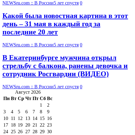
NEWSru.com :: В России
5 лет спустя
0
Какой была новостная картина в этот
день – 31 мая в каждый год за
последние 20 лет
NEWSru.com :: В России
5 лет спустя
0
В Екатеринбурге мужчина открыл
стрельбу с балкона, ранены девочка и
сотрудник Росгвардии (ВИДЕО)
NEWSru.com :: В России
5 лет спустя
0
Август 2026
Пн
Вт
Ср
Чт
Пт
Сб
Вс
1
2
3
4
5
6
7
8
9
10
11
12
13
14
15
16
17
18
19
20
21
22
23
24
25
26
27
28
29
30