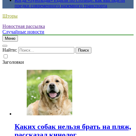
Когда «луноходы» ездили по столице: как выглядели
предки современного наземного транспорта
Шторы
Новостная рассылка
Случайные новости
Меню
Найти:
Заголовки
Каких собак нельзя брать на пляж,
рассказал кинолог