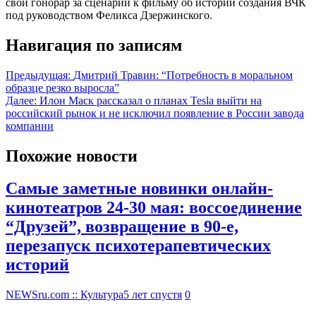
свой гонорар за сценарий к фильму об истории создания ВЧК
под руководством Феликса Дзержинского.
Навигация по записям
Предыдущая:
Дмитрий Травин: “Потребность в моральном
образце резко выросла”
Далее:
Илон Маск рассказал о планах Tesla выйти на
российский рынок и не исключил появление в России завода
компании
Похожие новости
Самые заметные новинки онлайн-
кинотеатров 24-30 мая: воссоединение
“Друзей”, возвращение в 90-е,
перезапуск психотерапевтических
историй
NEWSru.com :: Культура
5 лет спустя
0