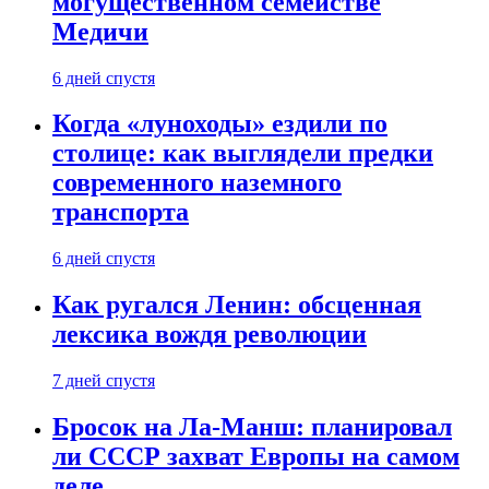
могущественном семействе
Медичи
6 дней спустя
Когда «луноходы» ездили по
столице: как выглядели предки
современного наземного
транспорта
6 дней спустя
Как ругался Ленин: обсценная
лексика вождя революции
7 дней спустя
Бросок на Ла-Манш: планировал
ли СССР захват Европы на самом
деле