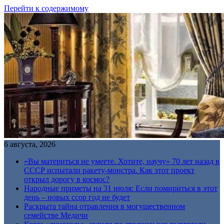
Перейти к содержимому
6 августа, 2026
«Вы материться не умеете. Хотите, научу» 70 лет назад в
СССР испытали ракету-монстра. Как этот проект
открыл дорогу в космос?
Народные приметы на 31 июля: Если помириться в этот
день – новых ссор год не будет
Раскрыта тайна отравления в могущественном
семействе Медичи