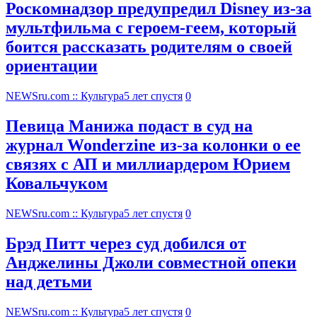
Роскомнадзор предупредил Disney из-за
мультфильма c героем-геем, который
боится рассказать родителям о своей
ориентации
NEWSru.com :: Культура
5 лет спустя
0
Певица Манижа подаст в суд на
журнал Wonderzine из-за колонки о ее
связях с АП и миллиардером Юрием
Ковальчуком
NEWSru.com :: Культура
5 лет спустя
0
Брэд Питт через суд добился от
Анджелины Джоли совместной опеки
над детьми
NEWSru.com :: Культура
5 лет спустя
0