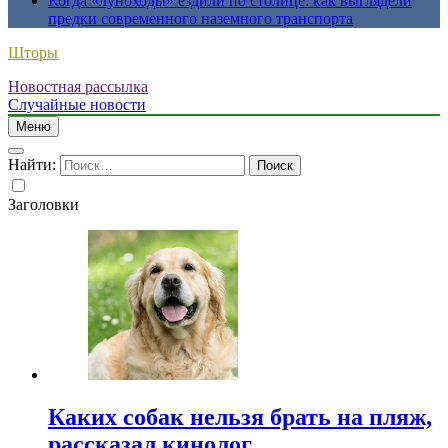
Когда «луноходы» ездили по столице: как выглядели
предки современного наземного транспорта
Шторы
Новостная рассылка
Случайные новости
Меню
Найти:
Заголовки
Каких собак нельзя брать на пляж,
рассказал кинолог