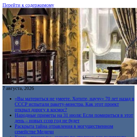
Перейти к содержимому
7 августа, 2026
«Вы материться не умеете. Хотите, научу» 70 лет назад в
СССР испытали ракету-монстра. Как этот проект
открыл дорогу в космос?
Народные приметы на 31 июля: Если помириться в этот
день – новых ссор год не будет
Раскрыта тайна отравления в могущественном
семействе Медичи