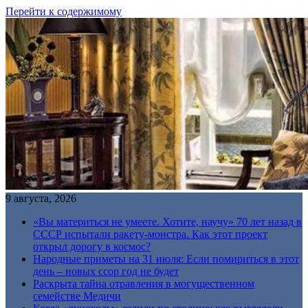
Перейти к содержимому
9 августа, 2026
«Вы материться не умеете. Хотите, научу» 70 лет назад в
СССР испытали ракету-монстра. Как этот проект
открыл дорогу в космос?
Народные приметы на 31 июля: Если помириться в этот
день – новых ссор год не будет
Раскрыта тайна отравления в могущественном
семействе Медичи