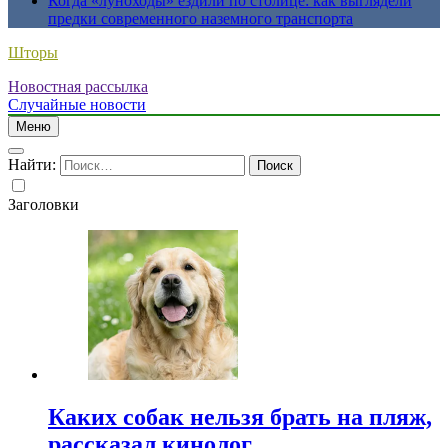
Когда «луноходы» ездили по столице: как выглядели
предки современного наземного транспорта
Шторы
Новостная рассылка
Случайные новости
Меню
Найти:
Заголовки
Каких собак нельзя брать на пляж,
рассказал кинолог