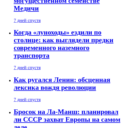
могущественном семействе
Медичи
7 дней спустя
Когда «луноходы» ездили по
столице: как выглядели предки
современного наземного
транспорта
7 дней спустя
Как ругался Ленин: обсценная
лексика вождя революции
7 дней спустя
Бросок на Ла-Манш: планировал
ли СССР захват Европы на самом
деле