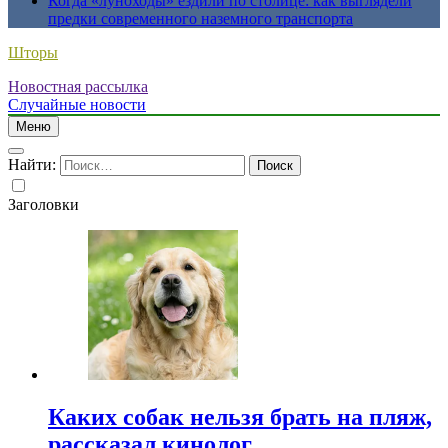
Когда «луноходы» ездили по столице: как выглядели
предки современного наземного транспорта
Шторы
Новостная рассылка
Случайные новости
Меню
Найти:
Заголовки
Каких собак нельзя брать на пляж,
рассказал кинолог