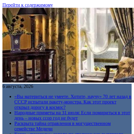
Перейти к содержимому
6 августа, 2026
«Вы материться не умеете. Хотите, научу» 70 лет назад в
СССР испытали ракету-монстра. Как этот проект
открыл дорогу в космос?
Народные приметы на 31 июля: Если помириться в этот
день – новых ссор год не будет
Раскрыта тайна отравления в могущественном
семействе Медичи