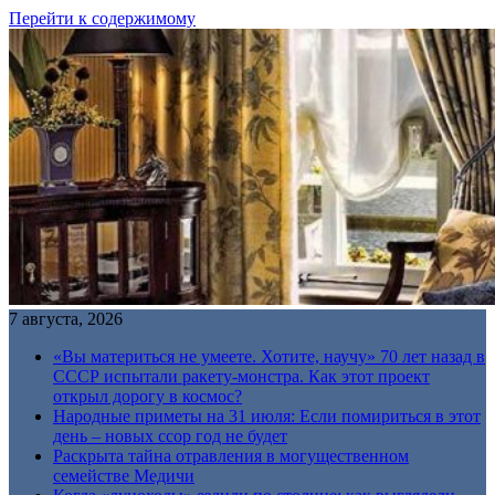
Перейти к содержимому
7 августа, 2026
«Вы материться не умеете. Хотите, научу» 70 лет назад в
СССР испытали ракету-монстра. Как этот проект
открыл дорогу в космос?
Народные приметы на 31 июля: Если помириться в этот
день – новых ссор год не будет
Раскрыта тайна отравления в могущественном
семействе Медичи