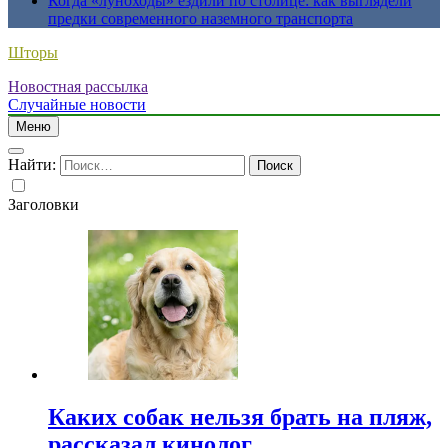
Когда «луноходы» ездили по столице: как выглядели
предки современного наземного транспорта
Шторы
Новостная рассылка
Случайные новости
Меню
Найти:
Заголовки
Каких собак нельзя брать на пляж,
рассказал кинолог