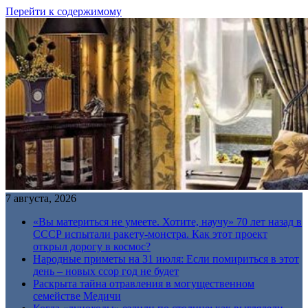
Перейти к содержимому
7 августа, 2026
«Вы материться не умеете. Хотите, научу» 70 лет назад в
СССР испытали ракету-монстра. Как этот проект
открыл дорогу в космос?
Народные приметы на 31 июля: Если помириться в этот
день – новых ссор год не будет
Раскрыта тайна отравления в могущественном
семействе Медичи