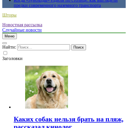
Когда «луноходы» ездили по столице: как выглядели
предки современного наземного транспорта
Шторы
Новостная рассылка
Случайные новости
Меню
Найти:
Заголовки
Каких собак нельзя брать на пляж,
рассказал кинолог