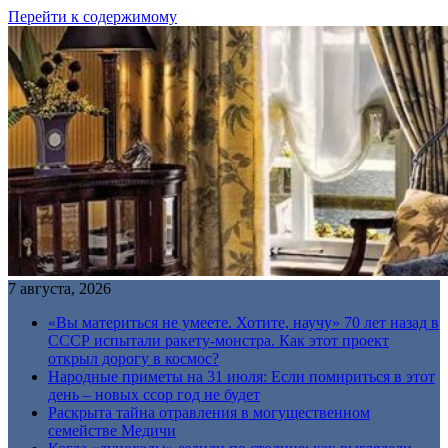
Перейти к содержимому
7 августа, 2026
«Вы материться не умеете. Хотите, научу» 70 лет назад в
СССР испытали ракету-монстра. Как этот проект
открыл дорогу в космос?
Народные приметы на 31 июля: Если помириться в этот
день – новых ссор год не будет
Раскрыта тайна отравления в могущественном
семействе Медичи