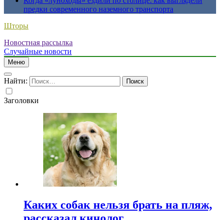
Когда «луноходы» ездили по столице: как выглядели
предки современного наземного транспорта
Шторы
Новостная рассылка
Случайные новости
Меню
Найти:
Заголовки
Каких собак нельзя брать на пляж,
рассказал кинолог