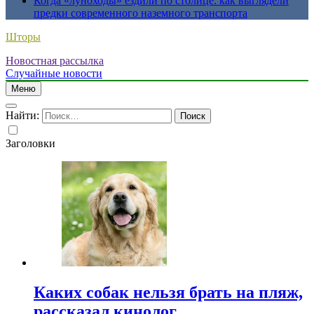
Когда «луноходы» ездили по столице: как выглядели
предки современного наземного транспорта
Шторы
Новостная рассылка
Случайные новости
Меню
Найти:
Заголовки
Каких собак нельзя брать на пляж,
рассказал кинолог