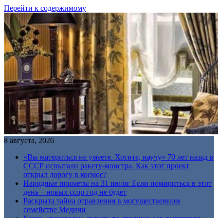
Перейти к содержимому
8 августа, 2026
«Вы материться не умеете. Хотите, научу» 70 лет назад в
СССР испытали ракету-монстра. Как этот проект
открыл дорогу в космос?
Народные приметы на 31 июля: Если помириться в этот
день – новых ссор год не будет
Раскрыта тайна отравления в могущественном
семействе Медичи