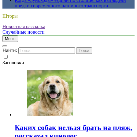
Когда «луноходы» ездили по столице: как выглядели
предки современного наземного транспорта
Шторы
Новостная рассылка
Случайные новости
Меню
Найти:
Заголовки
Каких собак нельзя брать на пляж,
рассказал кинолог