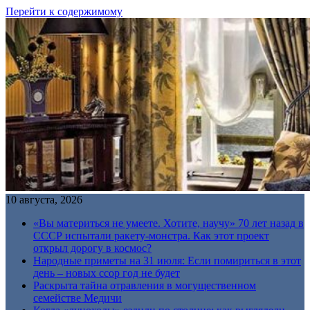
Перейти к содержимому
10 августа, 2026
«Вы материться не умеете. Хотите, научу» 70 лет назад в
СССР испытали ракету-монстра. Как этот проект
открыл дорогу в космос?
Народные приметы на 31 июля: Если помириться в этот
день – новых ссор год не будет
Раскрыта тайна отравления в могущественном
семействе Медичи