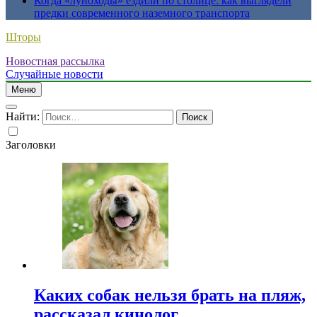
Когда «луноходы» ездили по столице: как выглядели
предки современного наземного транспорта
Шторы
Новостная рассылка
Случайные новости
Меню
Найти:
Заголовки
Каких собак нельзя брать на пляж,
рассказал кинолог