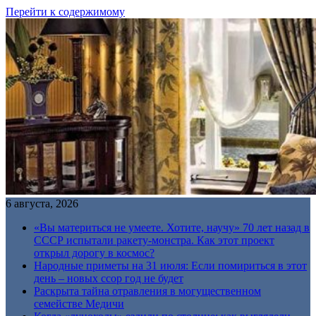
Перейти к содержимому
6 августа, 2026
«Вы материться не умеете. Хотите, научу» 70 лет назад в
СССР испытали ракету-монстра. Как этот проект
открыл дорогу в космос?
Народные приметы на 31 июля: Если помириться в этот
день – новых ссор год не будет
Раскрыта тайна отравления в могущественном
семействе Медичи