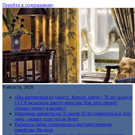
Перейти к содержимому
9 августа, 2026
«Вы материться не умеете. Хотите, научу» 70 лет назад в
СССР испытали ракету-монстра. Как этот проект
открыл дорогу в космос?
Народные приметы на 31 июля: Если помириться в этот
день – новых ссор год не будет
Раскрыта тайна отравления в могущественном
семействе Медичи