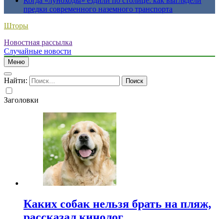
Когда «луноходы» ездили по столице: как выглядели
предки современного наземного транспорта
Шторы
Новостная рассылка
Случайные новости
Меню
Найти:
Заголовки
Каких собак нельзя брать на пляж,
рассказал кинолог