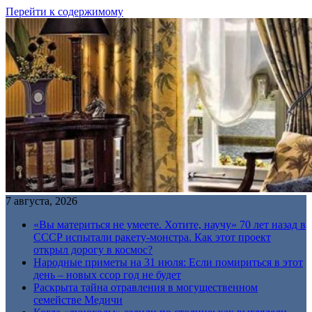
Перейти к содержимому
7 августа, 2026
«Вы материться не умеете. Хотите, научу» 70 лет назад в
СССР испытали ракету-монстра. Как этот проект
открыл дорогу в космос?
Народные приметы на 31 июля: Если помириться в этот
день – новых ссор год не будет
Раскрыта тайна отравления в могущественном
семействе Медичи