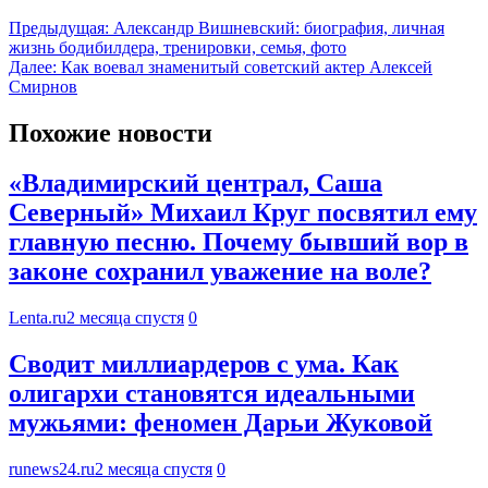
Предыдущая:
Александр Вишневский: биография, личная
жизнь бодибилдера, тренировки, семья, фото
Далее:
Как воевал знаменитый советский актер Алексей
Смирнов
Похожие новости
«Владимирский централ, Саша
Северный» Михаил Круг посвятил ему
главную песню. Почему бывший вор в
законе сохранил уважение на воле?
Lenta.ru
2 месяца спустя
0
Сводит миллиардеров с ума. Как
олигархи становятся идеальными
мужьями: феномен Дарьи Жуковой
runews24.ru
2 месяца спустя
0