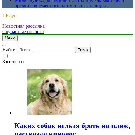
Когда «луноходы» ездили по столице: как выглядели
предки современного наземного транспорта
Шторы
Новостная рассылка
Случайные новости
Меню
Найти:
Заголовки
Каких собак нельзя брать на пляж,
рассказал кинолог