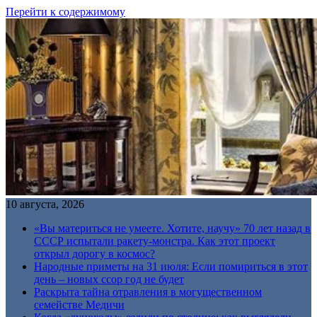
Перейти к содержимому
10 августа, 2026
«Вы материться не умеете. Хотите, научу» 70 лет назад в
СССР испытали ракету-монстра. Как этот проект
открыл дорогу в космос?
Народные приметы на 31 июля: Если помириться в этот
день – новых ссор год не будет
Раскрыта тайна отравления в могущественном
семействе Медичи