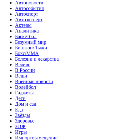
Автоновости
Автособытия
Автоспорт
Автоэксперт
Актеры
Аналитика
Баскетбол
Безумный мир
Биатлон/Лыжи
Бокс/MMA
Болезни и лекарства
В мире
В России
Вещи
Военные новости
Волейбол
Гаджеты
Дети
Дом и сад
Еда
Звёзды
Здоровье
ЗОЖ
Игры
Импортозамещение