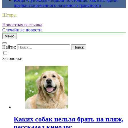
Когда «луноходы» ездили по столице: как выглядели
предки современного наземного транспорта
Шторы
Новостная рассылка
Случайные новости
Меню
Найти:
Заголовки
Каких собак нельзя брать на пляж,
рассказал кинолог