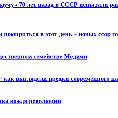
научу» 70 лет назад в СССР испытали ра
помириться в этот день – новых ссор год
щественном семействе Медичи
е: как выглядели предки современного н
сика вождя революции