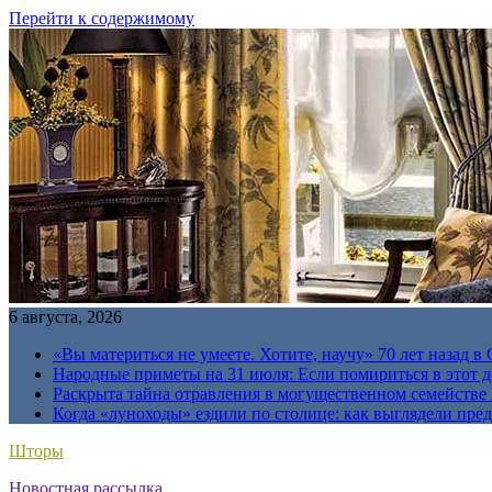
Перейти к содержимому
6 августа, 2026
«Вы материться не умеете. Хотите, научу» 70 лет назад 
Народные приметы на 31 июля: Если помириться в этот де
Раскрыта тайна отравления в могущественном семейств
Когда «луноходы» ездили по столице: как выглядели пре
Шторы
Новостная рассылка