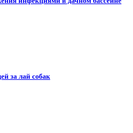
жения инфекциями в дачном бассейне
ей за лай собак