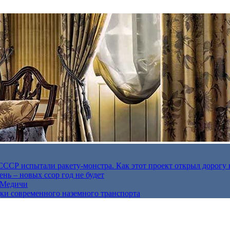
в СССР испытали ракету-монстра. Как этот проект открыл дорогу 
нь – новых ссор год не будет
е Медичи
дки современного наземного транспорта