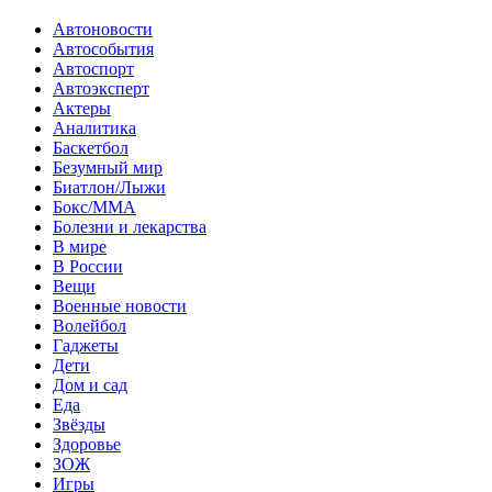
Автоновости
Автособытия
Автоспорт
Автоэксперт
Актеры
Аналитика
Баскетбол
Безумный мир
Биатлон/Лыжи
Бокс/MMA
Болезни и лекарства
В мире
В России
Вещи
Военные новости
Волейбол
Гаджеты
Дети
Дом и сад
Еда
Звёзды
Здоровье
ЗОЖ
Игры