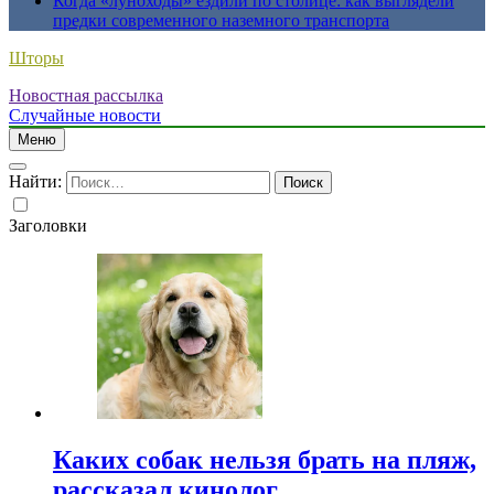
Когда «луноходы» ездили по столице: как выглядели
предки современного наземного транспорта
Шторы
Новостная рассылка
Случайные новости
Меню
Найти:
Заголовки
Каких собак нельзя брать на пляж,
рассказал кинолог