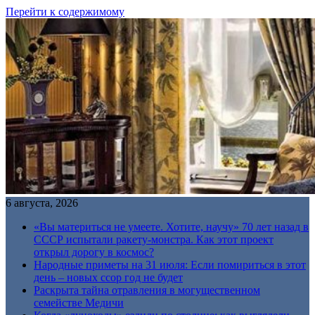
Перейти к содержимому
6 августа, 2026
«Вы материться не умеете. Хотите, научу» 70 лет назад в
СССР испытали ракету-монстра. Как этот проект
открыл дорогу в космос?
Народные приметы на 31 июля: Если помириться в этот
день – новых ссор год не будет
Раскрыта тайна отравления в могущественном
семействе Медичи