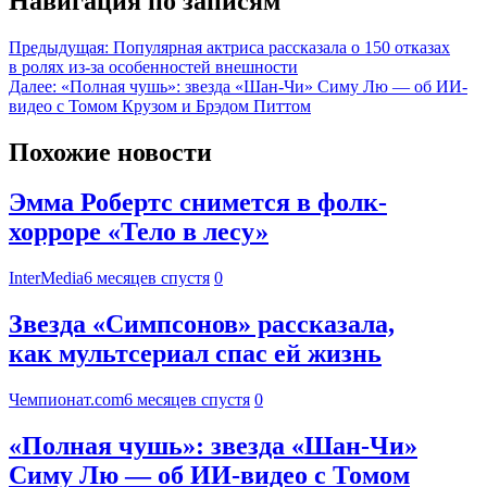
Навигация по записям
Предыдущая:
Популярная актриса рассказала о 150 отказах
в ролях из-за особенностей внешности
Далее:
«Полная чушь»: звезда «Шан-Чи» Симу Лю — об ИИ-
видео с Томом Крузом и Брэдом Питтом
Похожие новости
Эмма Робертс снимется в фолк-
хорроре «Тело в лесу»
InterMedia
6 месяцев спустя
0
Звезда «Симпсонов» рассказала,
как мультсериал спас ей жизнь
Чемпионат.com
6 месяцев спустя
0
«Полная чушь»: звезда «Шан-Чи»
Симу Лю — об ИИ-видео с Томом