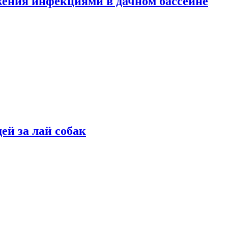
жения инфекциями в дачном бассейне
ей за лай собак