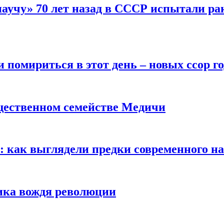
научу» 70 лет назад в СССР испытали ра
помириться в этот день – новых ссор год
щественном семействе Медичи
е: как выглядели предки современного н
сика вождя революции