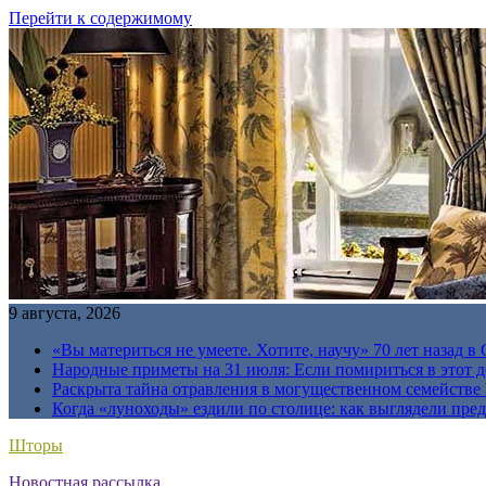
Перейти к содержимому
9 августа, 2026
«Вы материться не умеете. Хотите, научу» 70 лет назад 
Народные приметы на 31 июля: Если помириться в этот де
Раскрыта тайна отравления в могущественном семейств
Когда «луноходы» ездили по столице: как выглядели пре
Шторы
Новостная рассылка