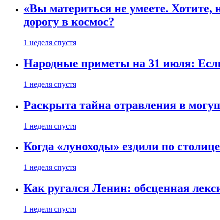
«Вы материться не умеете. Хотите, 
дорогу в космос?
1 неделя спустя
Народные приметы на 31 июля: Если 
1 неделя спустя
Раскрыта тайна отравления в могу
1 неделя спустя
Когда «луноходы» ездили по столиц
1 неделя спустя
Как ругался Ленин: обсценная лек
1 неделя спустя