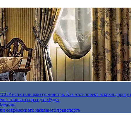
в СССР испытали ракету-монстра. Как этот проект открыл дорогу 
нь – новых ссор год не будет
е Медичи
дки современного наземного транспорта