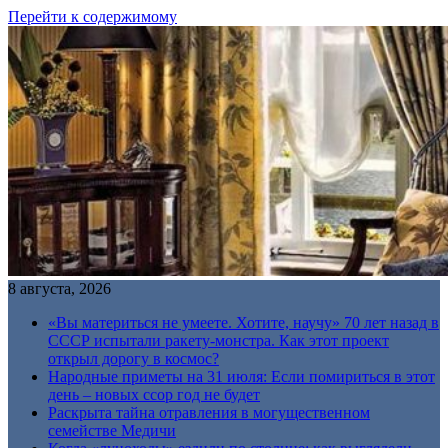
Перейти к содержимому
8 августа, 2026
«Вы материться не умеете. Хотите, научу» 70 лет назад в
СССР испытали ракету-монстра. Как этот проект
открыл дорогу в космос?
Народные приметы на 31 июля: Если помириться в этот
день – новых ссор год не будет
Раскрыта тайна отравления в могущественном
семействе Медичи