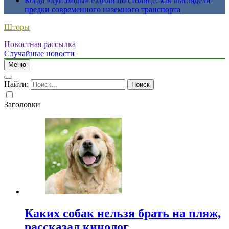
Когда «луноходы» ездили по столице: как выглядели
предки современного наземного транспорта
Шторы
Новостная рассылка
Случайные новости
Меню
Найти:
Заголовки
Каких собак нельзя брать на пляж,
рассказал кинолог