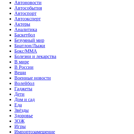
Автоновости
Автособытия
Автоспорт
Автоэксперт
Актеры
Аналитика
Баскетбол
Безумный мир
Биатлон/Лыжи
Бокс/MMA
Болезни и лекарства
В мире
В России
Вещи
Военные новости
Волейбол
Гаджеты
Дети
Дом и сад
Еда
Звёзды
Здоровье
ЗОЖ
Игры
Импортозамещение