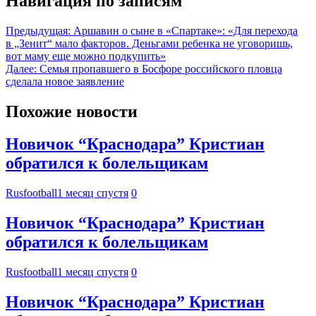
Навигация по записям
Предыдущая:
Аршавин о сыне в «Спартаке»: «Для перехода
в „Зенит“ мало факторов. Деньгами ребенка не уговоришь,
вот маму еще можно подкупить»
Далее:
Семья пропавшего в Босфоре российского пловца
сделала новое заявление
Похожие новости
Новичок “Краснодара” Кристиан
обратился к болельщикам
Rusfootball
1 месяц спустя
0
Новичок “Краснодара” Кристиан
обратился к болельщикам
Rusfootball
1 месяц спустя
0
Новичок “Краснодара” Кристиан