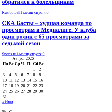
обратился к болельщикам
Rusfootball
1 месяц спустя
0
СКА Басты – худшая команда по
просмотрам в Медиалиге. У клуба
один ролик с 65 просмотрами за
седьмой сезон
Sports.ru
1 месяц спустя
0
Август 2026
Пн
Вт
Ср
Чт
Пт
Сб
Вс
1
2
3
4
5
6
7
8
9
10
11
12
13
14
15
16
17
18
19
20
21
22
23
24
25
26
27
28
29
30
31
« Июл