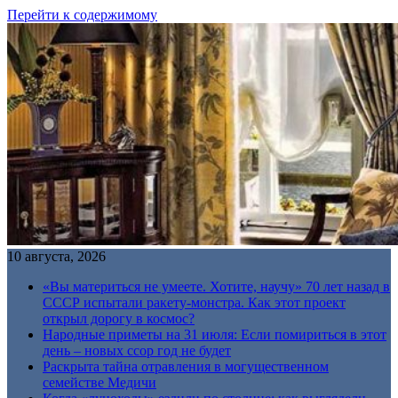
Перейти к содержимому
10 августа, 2026
«Вы материться не умеете. Хотите, научу» 70 лет назад в
СССР испытали ракету-монстра. Как этот проект
открыл дорогу в космос?
Народные приметы на 31 июля: Если помириться в этот
день – новых ссор год не будет
Раскрыта тайна отравления в могущественном
семействе Медичи