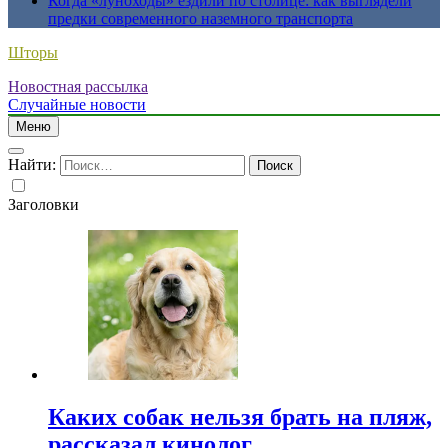
Когда «луноходы» ездили по столице: как выглядели
предки современного наземного транспорта
Шторы
Новостная рассылка
Случайные новости
Меню
Найти:
Заголовки
Каких собак нельзя брать на пляж,
рассказал кинолог