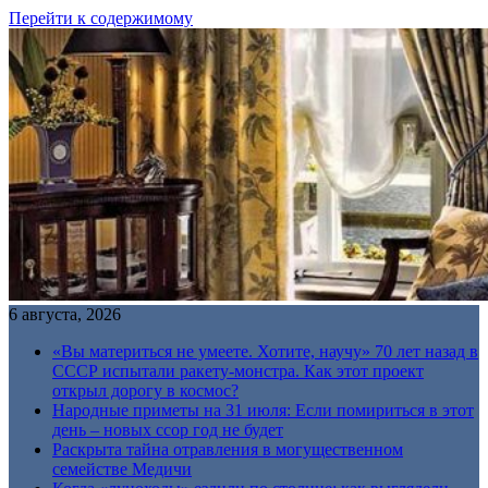
Перейти к содержимому
6 августа, 2026
«Вы материться не умеете. Хотите, научу» 70 лет назад в
СССР испытали ракету-монстра. Как этот проект
открыл дорогу в космос?
Народные приметы на 31 июля: Если помириться в этот
день – новых ссор год не будет
Раскрыта тайна отравления в могущественном
семействе Медичи