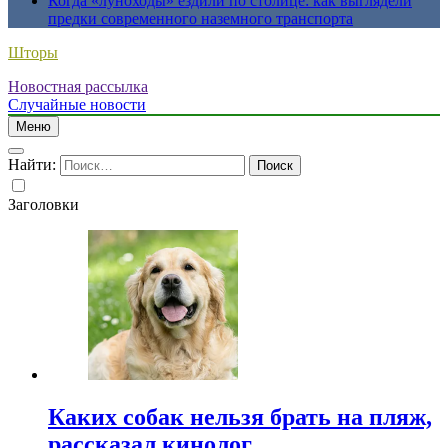
Когда «луноходы» ездили по столице: как выглядели
предки современного наземного транспорта
Шторы
Новостная рассылка
Случайные новости
Меню
Найти:
Заголовки
Каких собак нельзя брать на пляж,
рассказал кинолог