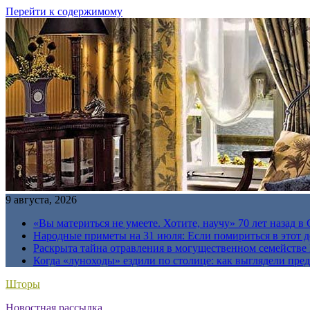
Перейти к содержимому
9 августа, 2026
«Вы материться не умеете. Хотите, научу» 70 лет назад 
Народные приметы на 31 июля: Если помириться в этот де
Раскрыта тайна отравления в могущественном семейств
Когда «луноходы» ездили по столице: как выглядели пре
Шторы
Новостная рассылка