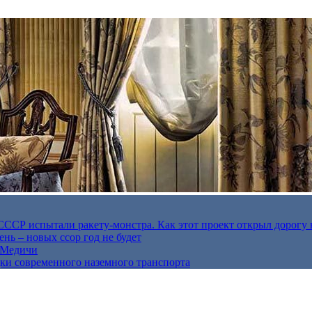
в СССР испытали ракету-монстра. Как этот проект открыл дорогу 
нь – новых ссор год не будет
е Медичи
дки современного наземного транспорта