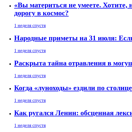
«Вы материться не умеете. Хотите, 
дорогу в космос?
1 неделя спустя
Народные приметы на 31 июля: Если 
1 неделя спустя
Раскрыта тайна отравления в могу
1 неделя спустя
Когда «луноходы» ездили по столиц
1 неделя спустя
Как ругался Ленин: обсценная лек
1 неделя спустя