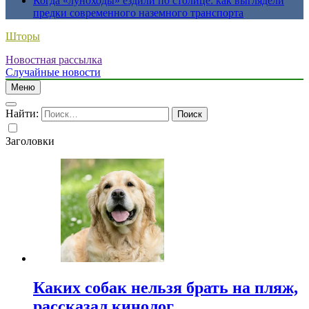
Когда «луноходы» ездили по столице: как выглядели
предки современного наземного транспорта
Шторы
Новостная рассылка
Случайные новости
Меню
Найти:
Заголовки
Каких собак нельзя брать на пляж,
рассказал кинолог