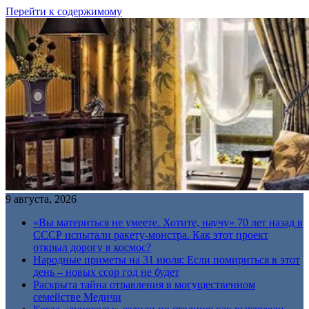
Перейти к содержимому
9 августа, 2026
«Вы материться не умеете. Хотите, научу» 70 лет назад в
СССР испытали ракету-монстра. Как этот проект
открыл дорогу в космос?
Народные приметы на 31 июля: Если помириться в этот
день – новых ссор год не будет
Раскрыта тайна отравления в могущественном
семействе Медичи