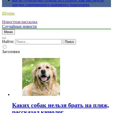
Когда «луноходы» ездили по столице: как выглядели
предки современного наземного транспорта
Шторы
Новостная рассылка
Случайные новости
Меню
Найти:
Заголовки
Каких собак нельзя брать на пляж,
рассказал кинолог