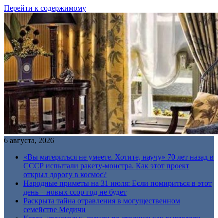
Перейти к содержимому
6 августа, 2026
«Вы материться не умеете. Хотите, научу» 70 лет назад в
СССР испытали ракету-монстра. Как этот проект
открыл дорогу в космос?
Народные приметы на 31 июля: Если помириться в этот
день – новых ссор год не будет
Раскрыта тайна отравления в могущественном
семействе Медичи