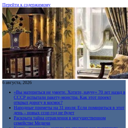
Перейти к содержимому
6 августа, 2026
«Вы материться не умеете. Хотите, научу» 70 лет назад в
СССР испытали ракету-монстра. Как этот проект
открыл дорогу в космос?
Народные приметы на 31 июля: Если помириться в этот
день – новых ссор год не будет
Раскрыта тайна отравления в могущественном
семействе Медичи