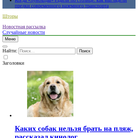
Когда «луноходы» ездили по столице: как выглядели
предки современного наземного транспорта
Шторы
Новостная рассылка
Случайные новости
Меню
Найти:
Заголовки
Каких собак нельзя брать на пляж,
рассказал кинолог