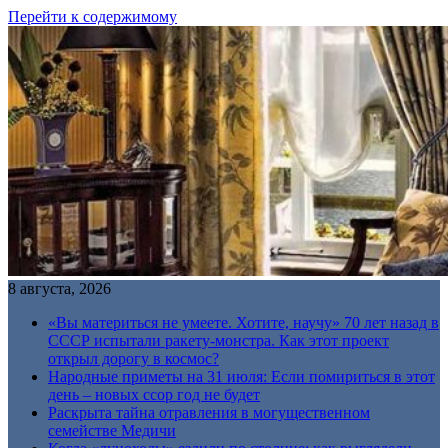
Перейти к содержимому
8 августа, 2026
«Вы материться не умеете. Хотите, научу» 70 лет назад в
СССР испытали ракету-монстра. Как этот проект
открыл дорогу в космос?
Народные приметы на 31 июля: Если помириться в этот
день – новых ссор год не будет
Раскрыта тайна отравления в могущественном
семействе Медичи