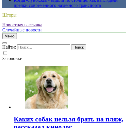
Когда «луноходы» ездили по столице: как выглядели
предки современного наземного транспорта
Шторы
Новостная рассылка
Случайные новости
Меню
Найти:
Заголовки
Каких собак нельзя брать на пляж,
рассказал кинолог