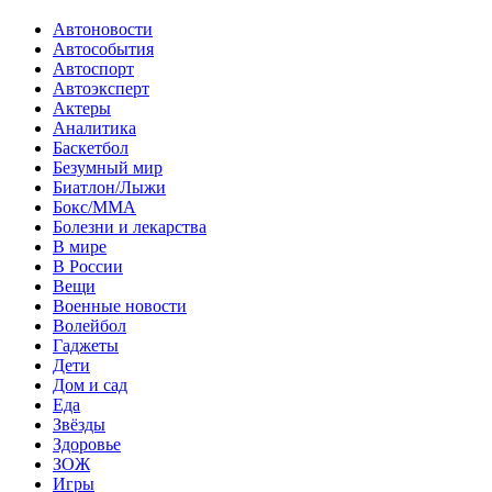
Автоновости
Автособытия
Автоспорт
Автоэксперт
Актеры
Аналитика
Баскетбол
Безумный мир
Биатлон/Лыжи
Бокс/MMA
Болезни и лекарства
В мире
В России
Вещи
Военные новости
Волейбол
Гаджеты
Дети
Дом и сад
Еда
Звёзды
Здоровье
ЗОЖ
Игры