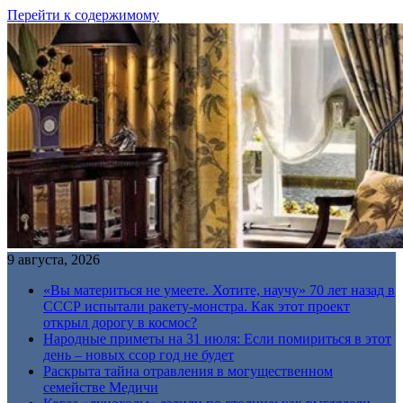
Перейти к содержимому
9 августа, 2026
«Вы материться не умеете. Хотите, научу» 70 лет назад в
СССР испытали ракету-монстра. Как этот проект
открыл дорогу в космос?
Народные приметы на 31 июля: Если помириться в этот
день – новых ссор год не будет
Раскрыта тайна отравления в могущественном
семействе Медичи