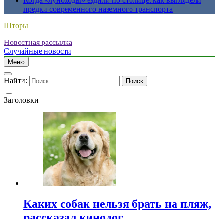
Когда «луноходы» ездили по столице: как выглядели
предки современного наземного транспорта
Шторы
Новостная рассылка
Случайные новости
Меню
Найти:
Заголовки
Каких собак нельзя брать на пляж,
рассказал кинолог