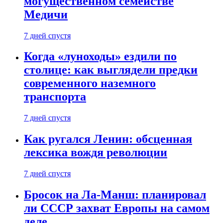
могущественном семействе
Медичи
7 дней спустя
Когда «луноходы» ездили по
столице: как выглядели предки
современного наземного
транспорта
7 дней спустя
Как ругался Ленин: обсценная
лексика вождя революции
7 дней спустя
Бросок на Ла-Манш: планировал
ли СССР захват Европы на самом
деле