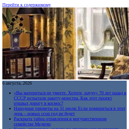
Перейти к содержимому
6 августа, 2026
«Вы материться не умеете. Хотите, научу» 70 лет назад в
СССР испытали ракету-монстра. Как этот проект
открыл дорогу в космос?
Народные приметы на 31 июля: Если помириться в этот
день – новых ссор год не будет
Раскрыта тайна отравления в могущественном
семействе Медичи