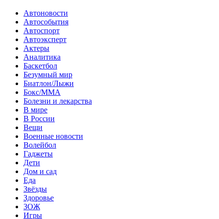
Автоновости
Автособытия
Автоспорт
Автоэксперт
Актеры
Аналитика
Баскетбол
Безумный мир
Биатлон/Лыжи
Бокс/MMA
Болезни и лекарства
В мире
В России
Вещи
Военные новости
Волейбол
Гаджеты
Дети
Дом и сад
Еда
Звёзды
Здоровье
ЗОЖ
Игры