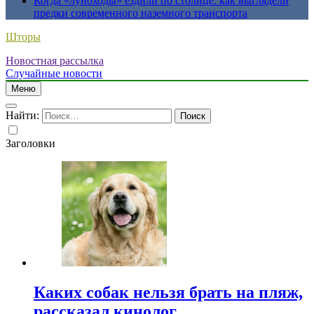
Когда «луноходы» ездили по столице: как выглядели
предки современного наземного транспорта
Шторы
Новостная рассылка
Случайные новости
Меню
Найти:
Заголовки
Каких собак нельзя брать на пляж,
рассказал кинолог