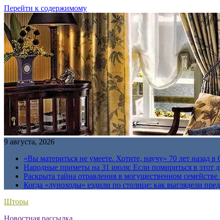
Перейти к содержимому
9 августа, 2026
«Вы материться не умеете. Хотите, научу» 70 лет назад 
Народные приметы на 31 июля: Если помириться в этот де
Раскрыта тайна отравления в могущественном семейств
Когда «луноходы» ездили по столице: как выглядели пре
Шторы
Новостная рассылка