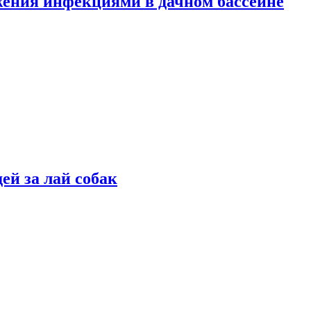
жения инфекциями в дачном бассейне
ей за лай собак