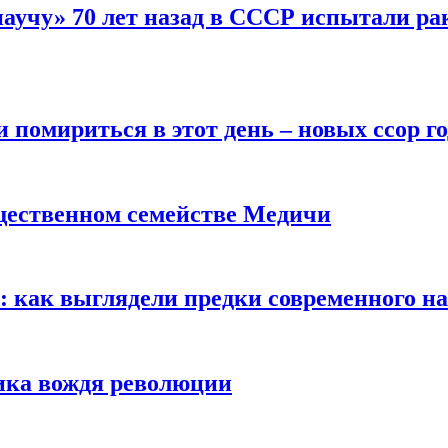
научу» 70 лет назад в СССР испытали ра
помириться в этот день – новых ссор год
щественном семействе Медичи
е: как выглядели предки современного н
сика вождя революции