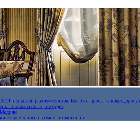
в СССР испытали ракету-монстра. Как этот проект открыл дорогу 
нь – новых ссор год не будет
е Медичи
дки современного наземного транспорта