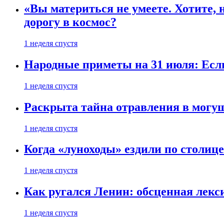
«Вы материться не умеете. Хотите, 
дорогу в космос?
1 неделя спустя
Народные приметы на 31 июля: Если 
1 неделя спустя
Раскрыта тайна отравления в могу
1 неделя спустя
Когда «луноходы» ездили по столиц
1 неделя спустя
Как ругался Ленин: обсценная лек
1 неделя спустя