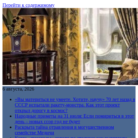
Перейти к содержимому
6 августа, 2026
«Вы материться не умеете. Хотите, научу» 70 лет назад в
СССР испытали ракету-монстра. Как этот проект
открыл дорогу в космос?
Народные приметы на 31 июля: Если помириться в этот
день – новых ссор год не будет
Раскрыта тайна отравления в могущественном
семействе Медичи