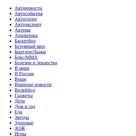
Автоновости
Автособытия
Автоспорт
Автоэксперт
Актеры
Аналитика
Баскетбол
Безумный мир
Биатлон/Лыжи
Бокс/MMA
Болезни и лекарства
В мире
В России
Вещи
Военные новости
Волейбол
Гаджеты
Дети
Дом и сад
Еда
Звёзды
Здоровье
ЗОЖ
Игры