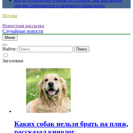
Когда «луноходы» ездили по столице: как выглядели
предки современного наземного транспорта
Шторы
Новостная рассылка
Случайные новости
Меню
Найти:
Заголовки
Каких собак нельзя брать на пляж,
рассказал кинолог