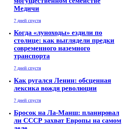
могущественном семействе
Медичи
7 дней спустя
Когда «луноходы» ездили по
столице: как выглядели предки
современного наземного
транспорта
7 дней спустя
Как ругался Ленин: обсценная
лексика вождя революции
7 дней спустя
Бросок на Ла-Манш: планировал
ли СССР захват Европы на самом
деле