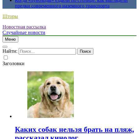
Когда «луноходы» ездили по столице: как выглядели
предки современного наземного транспорта
Шторы
Новостная рассылка
Случайные новости
Меню
Найти:
Заголовки
Каких собак нельзя брать на пляж,
рассказал кинолог