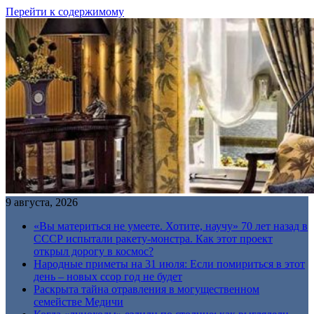
Перейти к содержимому
9 августа, 2026
«Вы материться не умеете. Хотите, научу» 70 лет назад в
СССР испытали ракету-монстра. Как этот проект
открыл дорогу в космос?
Народные приметы на 31 июля: Если помириться в этот
день – новых ссор год не будет
Раскрыта тайна отравления в могущественном
семействе Медичи