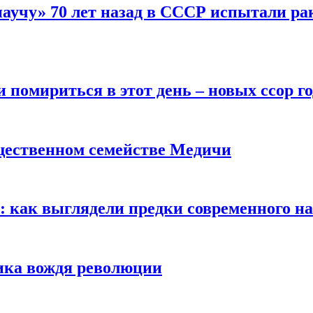
научу» 70 лет назад в СССР испытали ра
помириться в этот день – новых ссор год
щественном семействе Медичи
е: как выглядели предки современного н
сика вождя революции