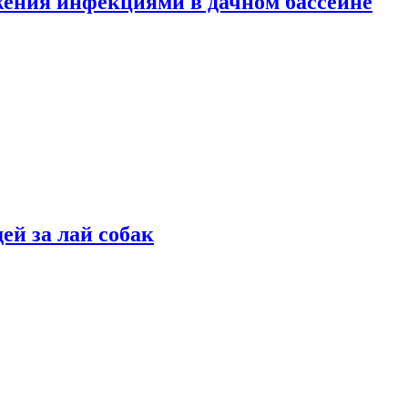
жения инфекциями в дачном бассейне
ей за лай собак