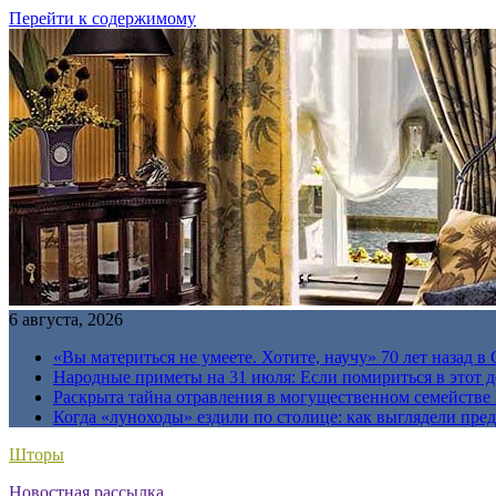
Перейти к содержимому
6 августа, 2026
«Вы материться не умеете. Хотите, научу» 70 лет назад 
Народные приметы на 31 июля: Если помириться в этот де
Раскрыта тайна отравления в могущественном семейств
Когда «луноходы» ездили по столице: как выглядели пре
Шторы
Новостная рассылка