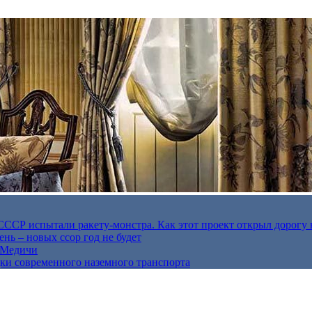
в СССР испытали ракету-монстра. Как этот проект открыл дорогу 
нь – новых ссор год не будет
е Медичи
дки современного наземного транспорта