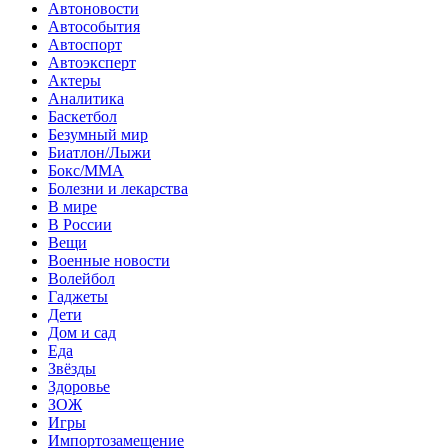
Автоновости
Автособытия
Автоспорт
Автоэксперт
Актеры
Аналитика
Баскетбол
Безумный мир
Биатлон/Лыжи
Бокс/MMA
Болезни и лекарства
В мире
В России
Вещи
Военные новости
Волейбол
Гаджеты
Дети
Дом и сад
Еда
Звёзды
Здоровье
ЗОЖ
Игры
Импортозамещение