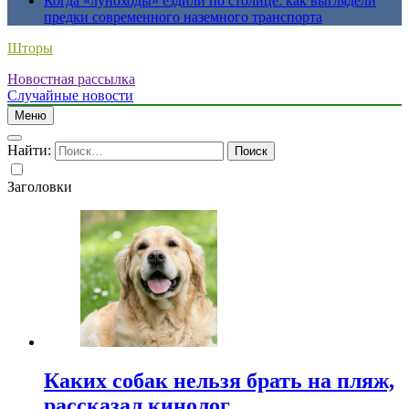
Когда «луноходы» ездили по столице: как выглядели
предки современного наземного транспорта
Шторы
Новостная рассылка
Случайные новости
Меню
Найти:
Заголовки
Каких собак нельзя брать на пляж,
рассказал кинолог