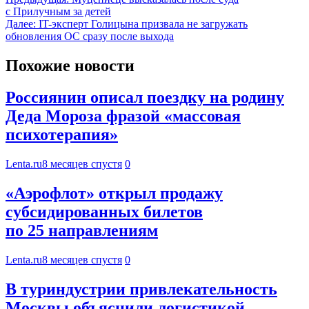
с Прилучным за детей
Далее:
IT-эксперт Голицына призвала не загружать
обновления ОС сразу после выхода
Похожие новости
Россиянин описал поездку на родину
Деда Мороза фразой «массовая
психотерапия»
Lenta.ru
8 месяцев спустя
0
«Аэрофлот» открыл продажу
субсидированных билетов
по 25 направлениям
Lenta.ru
8 месяцев спустя
0
В туриндустрии привлекательность
Москвы объяснили логистикой