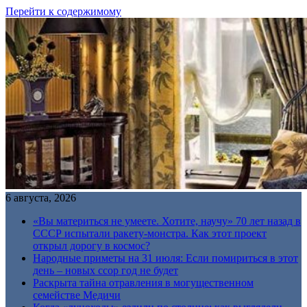
Перейти к содержимому
6 августа, 2026
«Вы материться не умеете. Хотите, научу» 70 лет назад в
СССР испытали ракету-монстра. Как этот проект
открыл дорогу в космос?
Народные приметы на 31 июля: Если помириться в этот
день – новых ссор год не будет
Раскрыта тайна отравления в могущественном
семействе Медичи