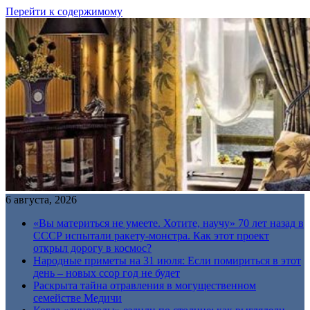
Перейти к содержимому
6 августа, 2026
«Вы материться не умеете. Хотите, научу» 70 лет назад в
СССР испытали ракету-монстра. Как этот проект
открыл дорогу в космос?
Народные приметы на 31 июля: Если помириться в этот
день – новых ссор год не будет
Раскрыта тайна отравления в могущественном
семействе Медичи