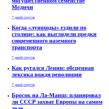
могущественном семействе
Медичи
7 дней спустя
Когда «луноходы» ездили по
столице: как выглядели предки
современного наземного
транспорта
7 дней спустя
Как ругался Ленин: обсценная
лексика вождя революции
7 дней спустя
Бросок на Ла-Манш: планировал
ли СССР захват Европы на самом
деле