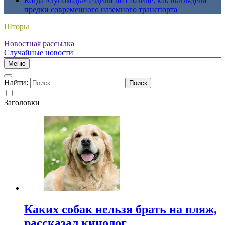
Когда «луноходы» ездили по столице: как выглядели
предки современного наземного транспорта
Шторы
Новостная рассылка
Случайные новости
Меню
Найти:
Заголовки
Каких собак нельзя брать на пляж,
рассказал кинолог