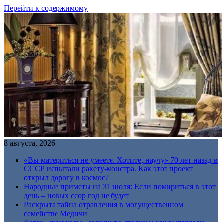
Перейти к содержимому
8 августа, 2026
«Вы материться не умеете. Хотите, научу» 70 лет назад в
СССР испытали ракету-монстра. Как этот проект
открыл дорогу в космос?
Народные приметы на 31 июля: Если помириться в этот
день – новых ссор год не будет
Раскрыта тайна отравления в могущественном
семействе Медичи