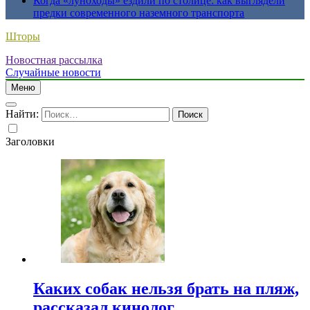
Когда «луноходы» ездили по столице: как выглядели
предки современного наземного транспорта
Шторы
Новостная рассылка
Случайные новости
Меню
Найти:
Заголовки
Каких собак нельзя брать на пляж,
рассказал кинолог