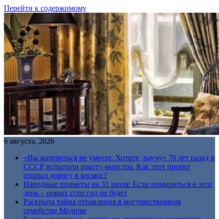
Перейти к содержимому
6 августа, 2026
«Вы материться не умеете. Хотите, научу» 70 лет назад в
СССР испытали ракету-монстра. Как этот проект
открыл дорогу в космос?
Народные приметы на 31 июля: Если помириться в этот
день – новых ссор год не будет
Раскрыта тайна отравления в могущественном
семействе Медичи