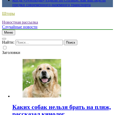
Когда «луноходы» ездили по столице: как выглядели
предки современного наземного транспорта
Шторы
Новостная рассылка
Случайные новости
Меню
Найти:
Заголовки
Каких собак нельзя брать на пляж,
рассказал кинолог