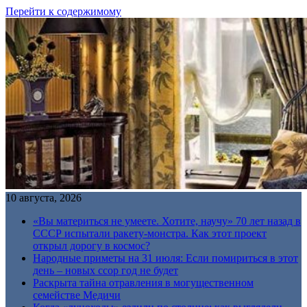
Перейти к содержимому
10 августа, 2026
«Вы материться не умеете. Хотите, научу» 70 лет назад в
СССР испытали ракету-монстра. Как этот проект
открыл дорогу в космос?
Народные приметы на 31 июля: Если помириться в этот
день – новых ссор год не будет
Раскрыта тайна отравления в могущественном
семействе Медичи