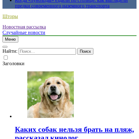
Когда «луноходы» ездили по столице: как выглядели
предки современного наземного транспорта
Шторы
Новостная рассылка
Случайные новости
Меню
Найти:
Заголовки
Каких собак нельзя брать на пляж,
рассказал кинолог