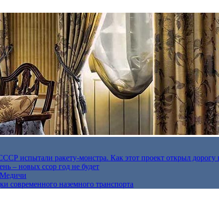
в СССР испытали ракету-монстра. Как этот проект открыл дорогу 
нь – новых ссор год не будет
е Медичи
дки современного наземного транспорта