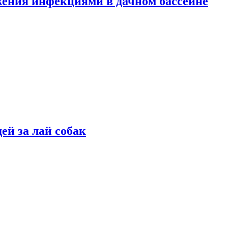
жения инфекциями в дачном бассейне
ей за лай собак