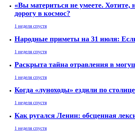
«Вы материться не умеете. Хотите, 
дорогу в космос?
1 неделя спустя
Народные приметы на 31 июля: Если 
1 неделя спустя
Раскрыта тайна отравления в могу
1 неделя спустя
Когда «луноходы» ездили по столиц
1 неделя спустя
Как ругался Ленин: обсценная лек
1 неделя спустя