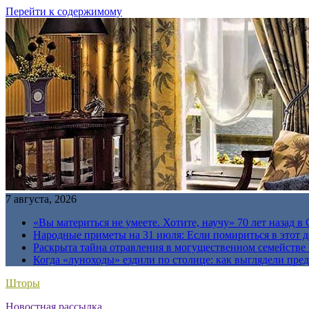
Перейти к содержимому
7 августа, 2026
«Вы материться не умеете. Хотите, научу» 70 лет назад 
Народные приметы на 31 июля: Если помириться в этот де
Раскрыта тайна отравления в могущественном семейств
Когда «луноходы» ездили по столице: как выглядели пре
Шторы
Новостная рассылка