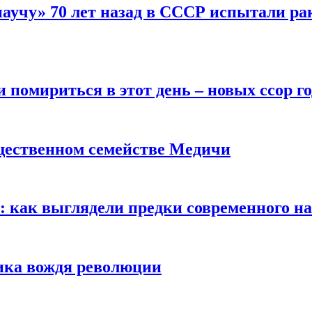
научу» 70 лет назад в СССР испытали ра
помириться в этот день – новых ссор год
щественном семействе Медичи
е: как выглядели предки современного н
сика вождя революции