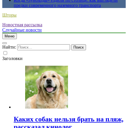
Когда «луноходы» ездили по столице: как выглядели
предки современного наземного транспорта
Шторы
Новостная рассылка
Случайные новости
Меню
Найти:
Заголовки
Каких собак нельзя брать на пляж,
рассказал кинолог