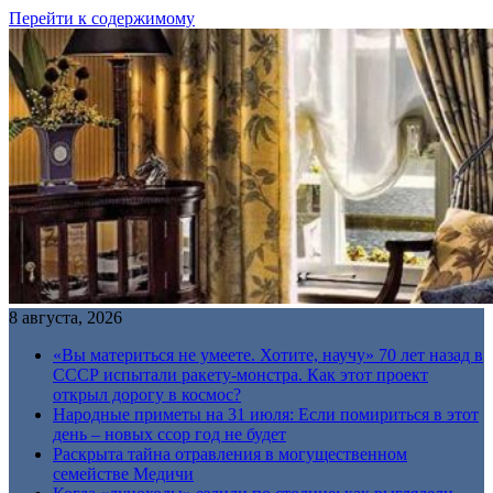
Перейти к содержимому
8 августа, 2026
«Вы материться не умеете. Хотите, научу» 70 лет назад в
СССР испытали ракету-монстра. Как этот проект
открыл дорогу в космос?
Народные приметы на 31 июля: Если помириться в этот
день – новых ссор год не будет
Раскрыта тайна отравления в могущественном
семействе Медичи