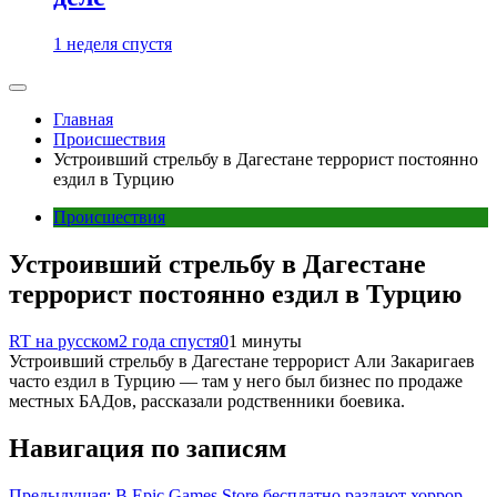
1 неделя спустя
Главная
Происшествия
Устроивший стрельбу в Дагестане террорист постоянно
ездил в Турцию
Происшествия
Устроивший стрельбу в Дагестане
террорист постоянно ездил в Турцию
RT на русском
2 года спустя
0
1 минуты
Устроивший стрельбу в Дагестане террорист Али Закаригаев
часто ездил в Турцию — там у него был бизнес по продаже
местных БАДов, рассказали родственники боевика.
Навигация по записям
Предыдущая:
В Epic Games Store бесплатно раздают хоррор-