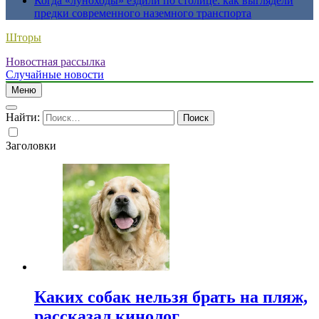
Когда «луноходы» ездили по столице: как выглядели
предки современного наземного транспорта
Шторы
Новостная рассылка
Случайные новости
Меню
Найти:
Заголовки
Каких собак нельзя брать на пляж,
рассказал кинолог