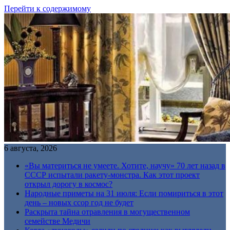
Перейти к содержимому
6 августа, 2026
«Вы материться не умеете. Хотите, научу» 70 лет назад в
СССР испытали ракету-монстра. Как этот проект
открыл дорогу в космос?
Народные приметы на 31 июля: Если помириться в этот
день – новых ссор год не будет
Раскрыта тайна отравления в могущественном
семействе Медичи