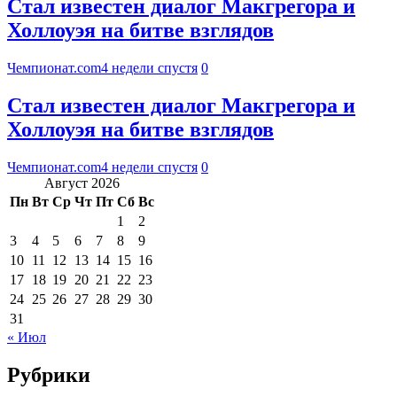
Стал известен диалог Макгрегора и
Холлоуэя на битве взглядов
Чемпионат.com
4 недели спустя
0
Стал известен диалог Макгрегора и
Холлоуэя на битве взглядов
Чемпионат.com
4 недели спустя
0
Август 2026
Пн
Вт
Ср
Чт
Пт
Сб
Вс
1
2
3
4
5
6
7
8
9
10
11
12
13
14
15
16
17
18
19
20
21
22
23
24
25
26
27
28
29
30
31
« Июл
Рубрики