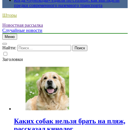
Когда «луноходы» ездили по столице: как выглядели
предки современного наземного транспорта
Шторы
Новостная рассылка
Случайные новости
Меню
Найти:
Заголовки
Каких собак нельзя брать на пляж,
рассказал кинолог