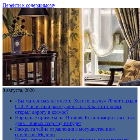
Перейти к содержимому
8 августа, 2026
«Вы материться не умеете. Хотите, научу» 70 лет назад в
СССР испытали ракету-монстра. Как этот проект
открыл дорогу в космос?
Народные приметы на 31 июля: Если помириться в этот
день – новых ссор год не будет
Раскрыта тайна отравления в могущественном
семействе Медичи