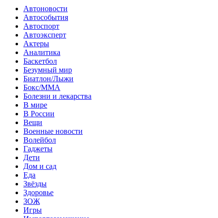
Автоновости
Автособытия
Автоспорт
Автоэксперт
Актеры
Аналитика
Баскетбол
Безумный мир
Биатлон/Лыжи
Бокс/MMA
Болезни и лекарства
В мире
В России
Вещи
Военные новости
Волейбол
Гаджеты
Дети
Дом и сад
Еда
Звёзды
Здоровье
ЗОЖ
Игры