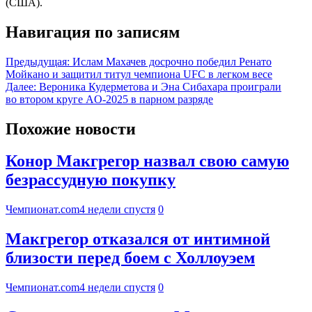
(США).
Навигация по записям
Предыдущая:
Ислам Махачев досрочно победил Ренато
Мойкано и защитил титул чемпиона UFC в легком весе
Далее:
Вероника Кудерметова и Эна Сибахара проиграли
во втором круге AO-2025 в парном разряде
Похожие новости
Конор Макгрегор назвал свою самую
безрассудную покупку
Чемпионат.com
4 недели спустя
0
Макгрегор отказался от интимной
близости перед боем с Холлоуэем
Чемпионат.com
4 недели спустя
0