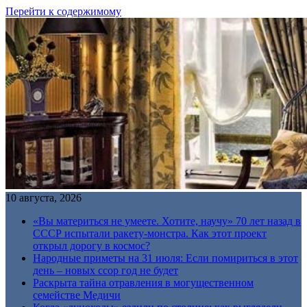
Перейти к содержимому
10 августа, 2026
«Вы материться не умеете. Хотите, научу» 70 лет назад в
СССР испытали ракету-монстра. Как этот проект
открыл дорогу в космос?
Народные приметы на 31 июля: Если помириться в этот
день – новых ссор год не будет
Раскрыта тайна отравления в могущественном
семействе Медичи