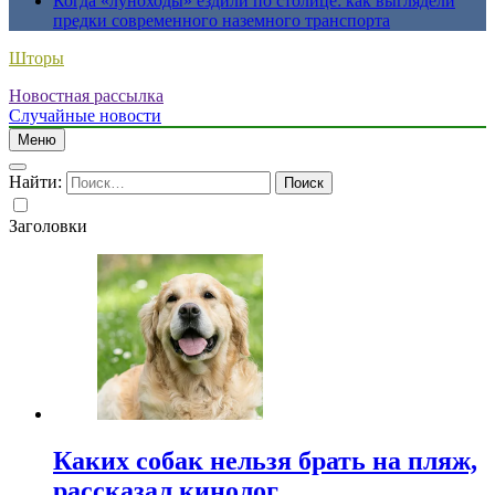
Когда «луноходы» ездили по столице: как выглядели
предки современного наземного транспорта
Шторы
Новостная рассылка
Случайные новости
Меню
Найти:
Заголовки
Каких собак нельзя брать на пляж,
рассказал кинолог