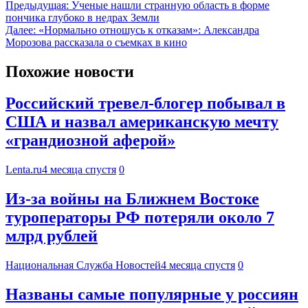
Предыдущая:
Ученые нашли странную область в форме
пончика глубоко в недрах Земли
Далее:
«Нормально отношусь к отказам»: Александра
Морозова рассказала о съемках в кино
Похожие новости
Российский тревел-блогер побывал в
США и назвал американскую мечту
«грандиозной аферой»
Lenta.ru
4 месяца спустя
0
Из-за войны на Ближнем Востоке
туроператоры РФ потеряли около 7
млрд рублей
Национальная Служба Новостей
4 месяца спустя
0
Названы самые популярные у россиян