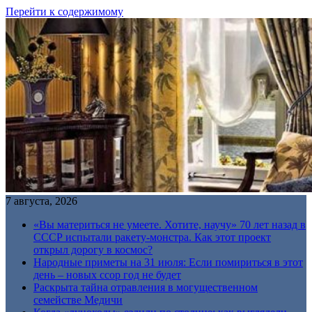
Перейти к содержимому
7 августа, 2026
«Вы материться не умеете. Хотите, научу» 70 лет назад в
СССР испытали ракету-монстра. Как этот проект
открыл дорогу в космос?
Народные приметы на 31 июля: Если помириться в этот
день – новых ссор год не будет
Раскрыта тайна отравления в могущественном
семействе Медичи