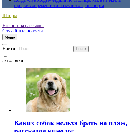
Когда «луноходы» ездили по столице: как выглядели
предки современного наземного транспорта
Шторы
Новостная рассылка
Случайные новости
Меню
Найти:
Заголовки
Каких собак нельзя брать на пляж,
рассказал кинолог