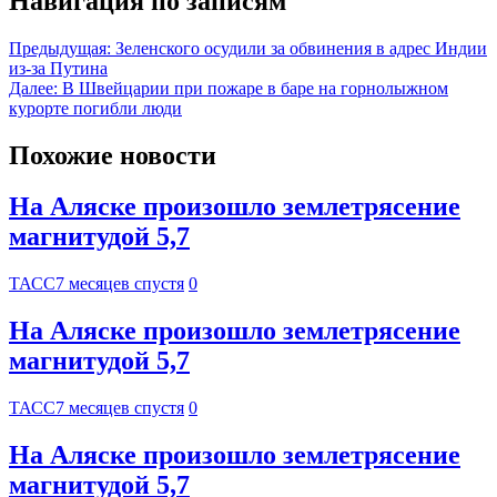
Навигация по записям
Предыдущая:
Зеленского осудили за обвинения в адрес Индии
из-за Путина
Далее:
В Швейцарии при пожаре в баре на горнолыжном
курорте погибли люди
Похожие новости
На Аляске произошло землетрясение
магнитудой 5,7
ТАСС
7 месяцев спустя
0
На Аляске произошло землетрясение
магнитудой 5,7
ТАСС
7 месяцев спустя
0
На Аляске произошло землетрясение
магнитудой 5,7