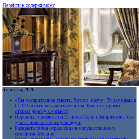
Перейти к содержимому
6 августа, 2026
«Вы материться не умеете. Хотите, научу» 70 лет назад в
СССР испытали ракету-монстра. Как этот проект
открыл дорогу в космос?
Народные приметы на 31 июля: Если помириться в этот
день – новых ссор год не будет
Раскрыта тайна отравления в могущественном
семействе Медичи