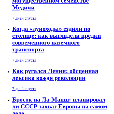
могущественном семействе
Медичи
7 дней спустя
Когда «луноходы» ездили по
столице: как выглядели предки
современного наземного
транспорта
7 дней спустя
Как ругался Ленин: обсценная
лексика вождя революции
7 дней спустя
Бросок на Ла-Манш: планировал
ли СССР захват Европы на самом
деле