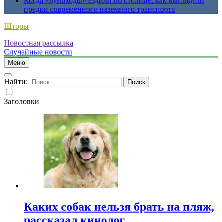
Когда «луноходы» ездили по столице: как выглядели
предки современного наземного транспорта
Шторы
Новостная рассылка
Случайные новости
Меню
Найти:
Заголовки
Каких собак нельзя брать на пляж,
рассказал кинолог