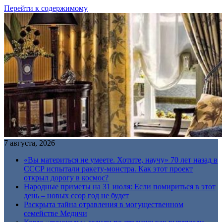
Перейти к содержимому
7 августа, 2026
«Вы материться не умеете. Хотите, научу» 70 лет назад в
СССР испытали ракету-монстра. Как этот проект
открыл дорогу в космос?
Народные приметы на 31 июля: Если помириться в этот
день – новых ссор год не будет
Раскрыта тайна отравления в могущественном
семействе Медичи