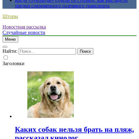
Когда «луноходы» ездили по столице: как выглядели
предки современного наземного транспорта
Шторы
Новостная рассылка
Случайные новости
Меню
Найти:
Заголовки
Каких собак нельзя брать на пляж,
рассказал кинолог