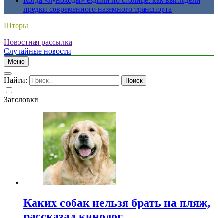
Когда «луноходы» ездили по столице: как выглядели
предки современного наземного транспорта
Шторы
Новостная рассылка
Случайные новости
Меню
Найти:
Заголовки
Каких собак нельзя брать на пляж,
рассказал кинолог