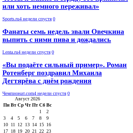
или хоть немного переживал»
Sports.ru
4 недели спустя
0
Фанаты семь недель звали Овечкина
выпить с ними пива и дождались
Lenta.ru
4 недели спустя
0
«Вы подаёте сильный пример». Роман
Ротенберг поздравил Михаила
Дегтярёва с днём рождения
Чемпионат.com
4 недели спустя
0
Август 2026
Пн
Вт
Ср
Чт
Пт
Сб
Вс
1
2
3
4
5
6
7
8
9
10
11
12
13
14
15
16
17
18
19
20
21
22
23