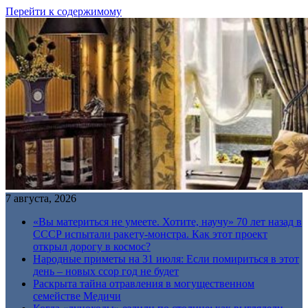
Перейти к содержимому
7 августа, 2026
«Вы материться не умеете. Хотите, научу» 70 лет назад в
СССР испытали ракету-монстра. Как этот проект
открыл дорогу в космос?
Народные приметы на 31 июля: Если помириться в этот
день – новых ссор год не будет
Раскрыта тайна отравления в могущественном
семействе Медичи