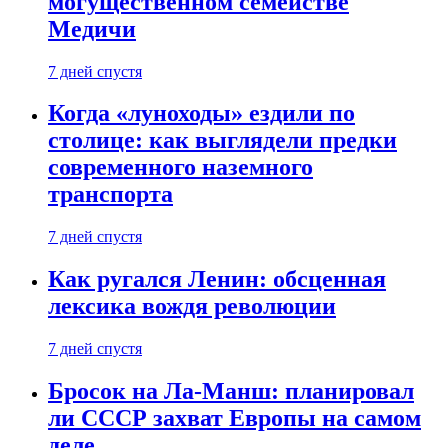
могущественном семействе
Медичи
7 дней спустя
Когда «луноходы» ездили по
столице: как выглядели предки
современного наземного
транспорта
7 дней спустя
Как ругался Ленин: обсценная
лексика вождя революции
7 дней спустя
Бросок на Ла-Манш: планировал
ли СССР захват Европы на самом
деле