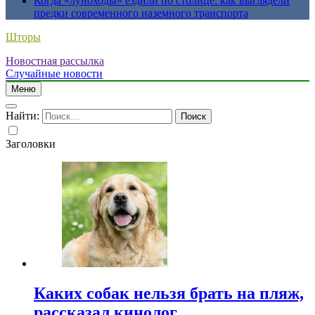
Когда «луноходы» ездили по столице: как выглядели
предки современного наземного транспорта
Шторы
Новостная рассылка
Случайные новости
Меню
Найти:
Заголовки
Каких собак нельзя брать на пляж,
рассказал кинолог