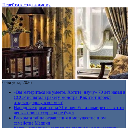
Перейти к содержимому
6 августа, 2026
«Вы материться не умеете. Хотите, научу» 70 лет назад в
СССР испытали ракету-монстра. Как этот проект
открыл дорогу в космос?
Народные приметы на 31 июля: Если помириться в этот
день – новых ссор год не будет
Раскрыта тайна отравления в могущественном
семействе Медичи