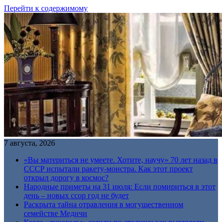
Перейти к содержимому
7 августа, 2026
«Вы материться не умеете. Хотите, научу» 70 лет назад в
СССР испытали ракету-монстра. Как этот проект
открыл дорогу в космос?
Народные приметы на 31 июля: Если помириться в этот
день – новых ссор год не будет
Раскрыта тайна отравления в могущественном
семействе Медичи