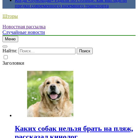
Когда «луноходы» ездили по столице: как выглядели
предки современного наземного транспорта
Шторы
Новостная рассылка
Случайные новости
Меню
Найти:
Заголовки
Каких собак нельзя брать на пляж,
рассказал кинолог