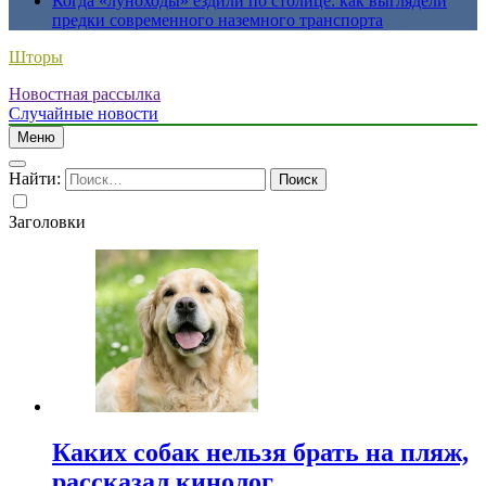
Когда «луноходы» ездили по столице: как выглядели
предки современного наземного транспорта
Шторы
Новостная рассылка
Случайные новости
Меню
Найти:
Заголовки
Каких собак нельзя брать на пляж,
рассказал кинолог