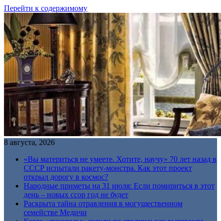
Перейти к содержимому
8 августа, 2026
«Вы материться не умеете. Хотите, научу» 70 лет назад в
СССР испытали ракету-монстра. Как этот проект
открыл дорогу в космос?
Народные приметы на 31 июля: Если помириться в этот
день – новых ссор год не будет
Раскрыта тайна отравления в могущественном
семействе Медичи