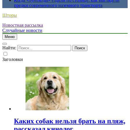
Когда «луноходы» ездили по столице: как выглядели
предки современного наземного транспорта
Шторы
Новостная рассылка
Случайные новости
Меню
Найти:
Заголовки
Каких собак нельзя брать на пляж,
рассказал кинолог