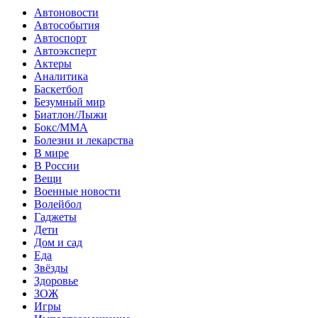
Автоновости
Автособытия
Автоспорт
Автоэксперт
Актеры
Аналитика
Баскетбол
Безумный мир
Биатлон/Лыжи
Бокс/MMA
Болезни и лекарства
В мире
В России
Вещи
Военные новости
Волейбол
Гаджеты
Дети
Дом и сад
Еда
Звёзды
Здоровье
ЗОЖ
Игры