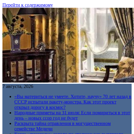
Перейти к содержимому
7 августа, 2026
«Вы материться не умеете. Хотите, научу» 70 лет назад в
СССР испытали ракету-монстра. Как этот проект
открыл дорогу в космос?
Народные приметы на 31 июля: Если помириться в этот
день – новых ссор год не будет
Раскрыта тайна отравления в могущественном
семействе Медичи