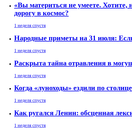
«Вы материться не умеете. Хотите, 
дорогу в космос?
1 неделя спустя
Народные приметы на 31 июля: Если 
1 неделя спустя
Раскрыта тайна отравления в могу
1 неделя спустя
Когда «луноходы» ездили по столиц
1 неделя спустя
Как ругался Ленин: обсценная лек
1 неделя спустя