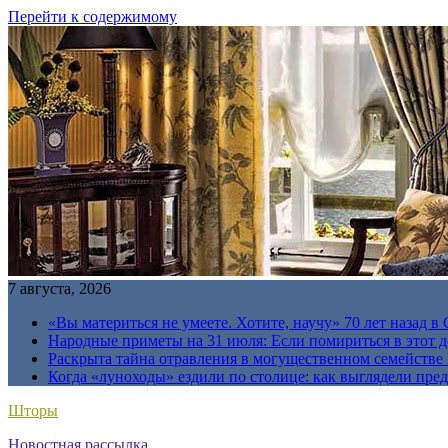
Перейти к содержимому
7 августа, 2026
«Вы материться не умеете. Хотите, научу» 70 лет назад 
Народные приметы на 31 июля: Если помириться в этот де
Раскрыта тайна отравления в могущественном семейств
Когда «луноходы» ездили по столице: как выглядели пре
Шторы
Новостная рассылка