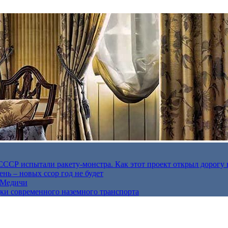
в СССР испытали ракету-монстра. Как этот проект открыл дорогу 
нь – новых ссор год не будет
е Медичи
дки современного наземного транспорта