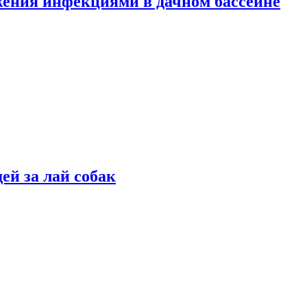
жения инфекциями в дачном бассейне
ей за лай собак