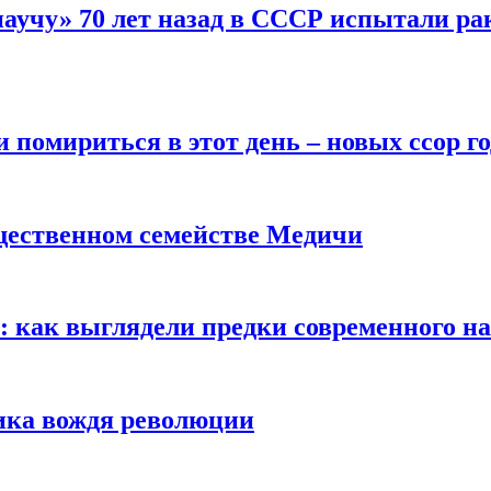
научу» 70 лет назад в СССР испытали ра
помириться в этот день – новых ссор год
щественном семействе Медичи
е: как выглядели предки современного н
сика вождя революции